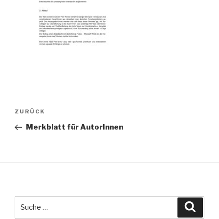
Beitragsnavigation
Vorheriger
ZURÜCK
Beitrag
Merkblatt für AutorInnen
Suche
Suche
nach: