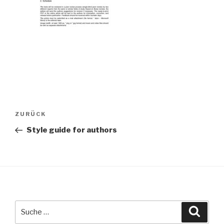
Beitragsnavigation
Vorheriger
ZURÜCK
Beitrag
Style guide for authors
Suche
Suche
nach: