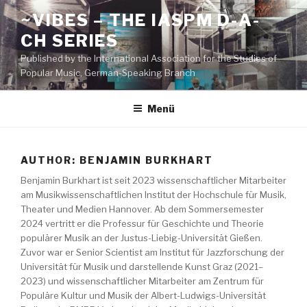
Zum
~VIBES – THE IASPM D-A-
Inhalt
CH SERIES
springen
Published by the International Association for the Studies of
Popular Music, German-Speaking Branch
Menü
AUTHOR:
BENJAMIN BURKHART
Benjamin Burkhart ist seit 2023 wissenschaftlicher Mitarbeiter
am Musikwissenschaftlichen Institut der Hochschule für Musik,
Theater und Medien Hannover. Ab dem Sommersemester
2024 vertritt er die Professur für Geschichte und Theorie
populärer Musik an der Justus-Liebig-Universität Gießen.
Zuvor war er Senior Scientist am Institut für Jazzforschung der
Universität für Musik und darstellende Kunst Graz (2021–
2023) und wissenschaftlicher Mitarbeiter am Zentrum für
Populäre Kultur und Musik der Albert-Ludwigs-Universität