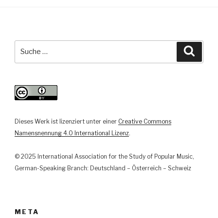
Stühlen.
Zur
(Nicht-)Erforschung
von
Suche
Suche
Jazz-
nach:
Pop-
Fusionen“
Dieses Werk ist lizenziert unter einer
Creative Commons
Namensnennung 4.0 International Lizenz
.
© 2025 International Association for the Study of Popular Music,
German-Speaking Branch: Deutschland – Österreich – Schweiz
META