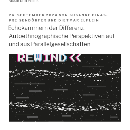
Musik und Politik.
VERÖFFENTLICHT
26. SEPTEMBER 2024
VON
SUSANNE BINAS-
AM
PREISENDÖRFER
UND
DIETMAR ELFLEIN
Echokammern der Differenz.
Autoethnographische Perspektiven auf
und aus Parallelgesellschaften