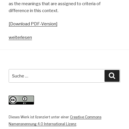
as the meanings that are assigned to criteria of
difference in this context.
[Download PDF-Version]
„Echokammern
weiterlesen
der
Differenz.
Autoethnographische
Perspektiven
auf
Suche
Suche
und
nach:
aus
Parallelgesellschaften“
Dieses Werk ist lizenziert unter einer
Creative Commons
Namensnennung 4.0 International Lizenz
.