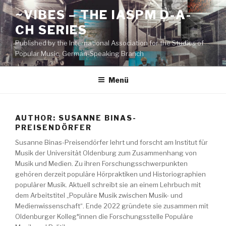
Zum
~VIBES – THE IASPM D-A-
Inhalt
CH SERIES
springen
Published by the International Association for the Studies of
Popular Music, German-Speaking Branch
Menü
AUTHOR:
SUSANNE BINAS-
PREISENDÖRFER
Susanne Binas-Preisendörfer lehrt und forscht am Institut für
Musik der Universität Oldenburg zum Zusammenhang von
Musik und Medien. Zu ihren Forschungsschwerpunkten
gehören derzeit populäre Hörpraktiken und Historiographien
populärer Musik. Aktuell schreibt sie an einem Lehrbuch mit
dem Arbeitstitel „Populäre Musik zwischen Musik- und
Medienwissenschaft“. Ende 2022 gründete sie zusammen mit
Oldenburger Kolleg*innen die Forschungsstelle Populäre