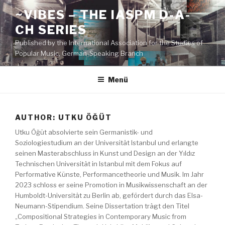
Zum
~VIBES – THE IASPM D-A-
Inhalt
CH SERIES
springen
Published by the International Association for the Studies of
Popular Music, German-Speaking Branch
Menü
AUTHOR:
UTKU ÖĞÜT
Utku Öğüt absolvierte sein Germanistik- und
Soziologiestudium an der Universität Istanbul und erlangte
seinen Masterabschluss in Kunst und Design an der Yıldız
Technischen Universität in Istanbul mit dem Fokus auf
Performative Künste, Performancetheorie und Musik. Im Jahr
2023 schloss er seine Promotion in Musikwissenschaft an der
Humboldt-Universität zu Berlin ab, gefördert durch das Elsa-
Neumann-Stipendium. Seine Dissertation trägt den Titel
„Compositional Strategies in Contemporary Music from