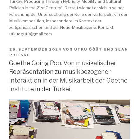
Turkey: Producing Through Hybridity, Mobility and Cultural
Policies in the 21st Century“. Derzeit widmet er sich in seiner
Forschung der Untersuchung der Rolle der Kulturpolitik in der
Musikkomposition, insbesondere im Kontext der
zeitgenössischen und der Neue-Musik-Szene. Kontakt:
utkuogut(a)gmail.com
VERÖFFENTLICHT
26. SEPTEMBER 2024
VON
UTKU ÖĞÜT
UND
SEAN
AM
PRIESKE
Goethe Going Pop. Von musikalischer
Repräsentation zu musikbezogener
Interaktion in der Musikarbeit der Goethe-
Institute in der Türkei