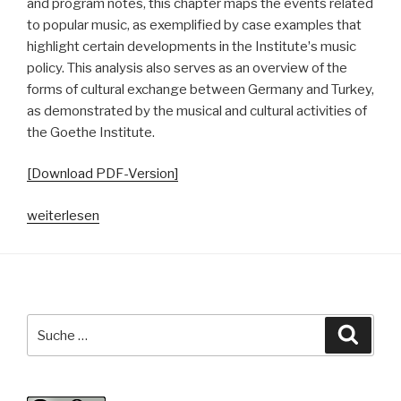
and program notes, this chapter maps the events related
to popular music, as exemplified by case examples that
highlight certain developments in the Instituteʼs music
policy. This analysis also serves as an overview of the
forms of cultural exchange between Germany and Turkey,
as demonstrated by the musical and cultural activities of
the Goethe Institute.
[Download PDF-Version]
„Goethe
weiterlesen
Going
Pop.
Von
musikalischer
Repräsentation
Suche
Suche
zu
nach:
musikbezogener
Interaktion