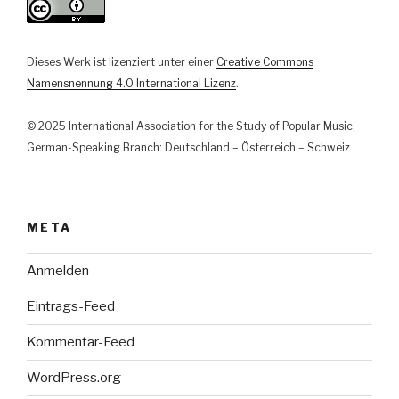
in
der
Musikarbeit
Dieses Werk ist lizenziert unter einer
Creative Commons
der
Namensnennung 4.0 International Lizenz
.
Goethe-
Institute
© 2025 International Association for the Study of Popular Music,
in
German-Speaking Branch: Deutschland – Österreich – Schweiz
der
Türkei“
META
Anmelden
Eintrags-Feed
Kommentar-Feed
WordPress.org