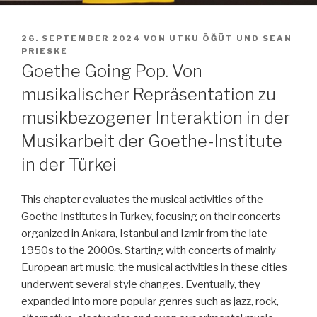
VERÖFFENTLICHT
26. SEPTEMBER 2024
VON
UTKU ÖĞÜT
UND
SEAN
AM
PRIESKE
Goethe Going Pop. Von
musikalischer Repräsentation zu
musikbezogener Interaktion in der
Musikarbeit der Goethe-Institute
in der Türkei
This chapter evaluates the musical activities of the
Goethe Institutes in Turkey, focusing on their concerts
organized in Ankara, Istanbul and Izmir from the late
1950s to the 2000s. Starting with concerts of mainly
European art music, the musical activities in these cities
underwent several style changes. Eventually, they
expanded into more popular genres such as jazz, rock,