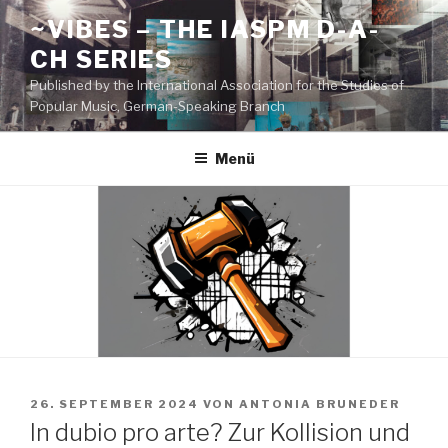
Zum
~VIBES – THE IASPM D-A-
Inhalt
CH SERIES
springen
Published by the International Association for the Studies of
Popular Music, German-Speaking Branch
Menü
VERÖFFENTLICHT
26. SEPTEMBER 2024
VON
ANTONIA BRUNEDER
AM
In dubio pro arte? Zur Kollision und