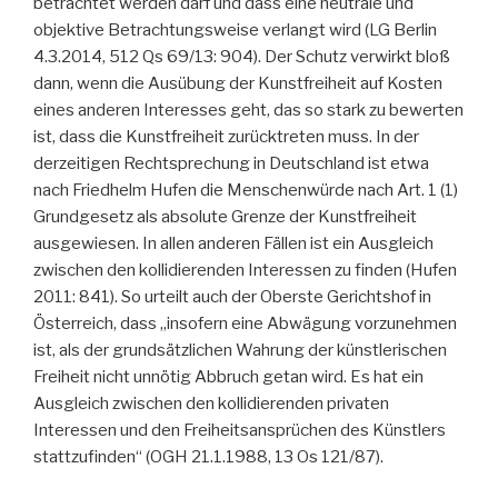
betrachtet werden darf und dass eine neutrale und
objektive Betrachtungsweise verlangt wird (LG Berlin
4.3.2014, 512 Qs 69/13: 904). Der Schutz verwirkt bloß
dann, wenn die Ausübung der Kunstfreiheit auf Kosten
eines anderen Interesses geht, das so stark zu bewerten
ist, dass die Kunstfreiheit zurücktreten muss. In der
derzeitigen Rechtsprechung in Deutschland ist etwa
nach Friedhelm Hufen die Menschenwürde nach Art. 1 (1)
Grundgesetz als absolute Grenze der Kunstfreiheit
ausgewiesen. In allen anderen Fällen ist ein Ausgleich
zwischen den kollidierenden Interessen zu finden (Hufen
2011: 841). So urteilt auch der Oberste Gerichtshof in
Österreich, dass „insofern eine Abwägung vorzunehmen
ist, als der grundsätzlichen Wahrung der künstlerischen
Freiheit nicht unnötig Abbruch getan wird. Es hat ein
Ausgleich zwischen den kollidierenden privaten
Interessen und den Freiheitsansprüchen des Künstlers
stattzufinden“ (OGH 21.1.1988, 13 Os 121/87).