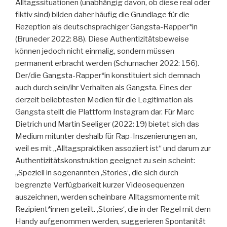
Alltagssituationen (unabhängig davon, ob diese real oder
fiktiv sind) bilden daher häufig die Grundlage für die
Rezeption als deutschsprachiger Gangsta-Rapper*in
(Bruneder 2022: 88). Diese Authentizitätsbeweise
können jedoch nicht einmalig, sondern müssen
permanent erbracht werden (Schumacher 2022: 156).
Der/die Gangsta-Rapper*in konstituiert sich demnach
auch durch sein/ihr Verhalten als Gangsta. Eines der
derzeit beliebtesten Medien für die Legitimation als
Gangsta stellt die Plattform Instagram dar. Für Marc
Dietrich und Martin Seeliger (2022: 19) bietet sich das
Medium mitunter deshalb für Rap-Inszenierungen an,
weil es mit „Alltagspraktiken assoziiert ist“ und darum zur
Authentizitätskonstruktion geeignet zu sein scheint:
„Speziell in sogenannten ‚Stories‘, die sich durch
begrenzte Verfügbarkeit kurzer Videosequenzen
auszeichnen, werden scheinbare Alltagsmomente mit
Rezipient*innen geteilt. ‚Stories‘, die in der Regel mit dem
Handy aufgenommen werden, suggerieren Spontanität