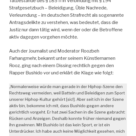
Tatbestände des § 185 ff in Verbindung mit § 194
Strafgesetzbuch – Beleidigung, Üble Nachrede,
Verleumdung – im deutschen Strafrecht als sogenannte
Antragsdelikte zu verstehen, was bedeutet, dass die
Justiz nur dann tätig wird, wenn der oder die Betroffene
aktiv dagegen vorgehen möchte.
Auch der Journalist und Moderator Roozbeh
Farhangmehr, bekannt unter seinem Künstlernamen
Rooz, ging nach einem Dissing rechtlich gegen den
Rapper Bushido vor und erklärt die Klage wie folgt:
„Normalerweise würde man gerade in der Hiphop-Szene den
Rechtsweg vermeiden, weil Batteln und Beleidigen zum Sport
unserer Hiphop-Kultur gehört [sic!]. Aber seit ich in der Szene
aktiv bin, bekomme ich mit, dass Bushido gegen andere
gerichtlich vorgeht. Er hat zwei Sachen in die Szene gebracht:
Rücken und Anzeigen. Deshalb konnte früher niemand gegen
ihn gewinnen. Mit Bushido ist das kein Sport, er ist ein
Unterdrücker. Ich habe auch keine Möglichkeit gesehen, mich