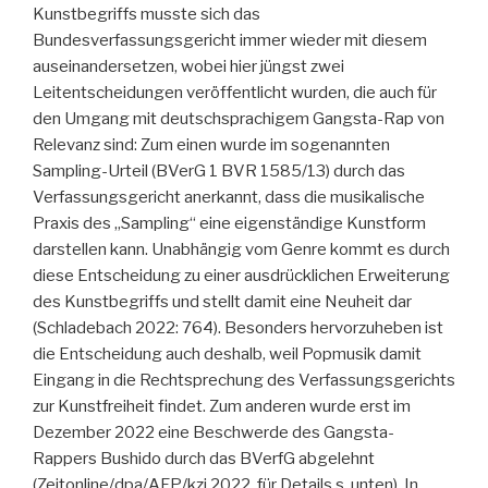
Kunstbegriffs musste sich das
Bundesverfassungsgericht immer wieder mit diesem
auseinandersetzen, wobei hier jüngst zwei
Leitentscheidungen veröffentlicht wurden, die auch für
den Umgang mit deutschsprachigem Gangsta-Rap von
Relevanz sind: Zum einen wurde im sogenannten
Sampling-Urteil (BVerG 1 BVR 1585/13) durch das
Verfassungsgericht anerkannt, dass die musikalische
Praxis des „Sampling“ eine eigenständige Kunstform
darstellen kann. Unabhängig vom Genre kommt es durch
diese Entscheidung zu einer ausdrücklichen Erweiterung
des Kunstbegriffs und stellt damit eine Neuheit dar
(Schladebach 2022: 764). Besonders hervorzuheben ist
die Entscheidung auch deshalb, weil Popmusik damit
Eingang in die Rechtsprechung des Verfassungsgerichts
zur Kunstfreiheit findet. Zum anderen wurde erst im
Dezember 2022 eine Beschwerde des Gangsta-
Rappers Bushido durch das BVerfG abgelehnt
(Zeitonline/dpa/AFP/kzi 2022, für Details s. unten). In