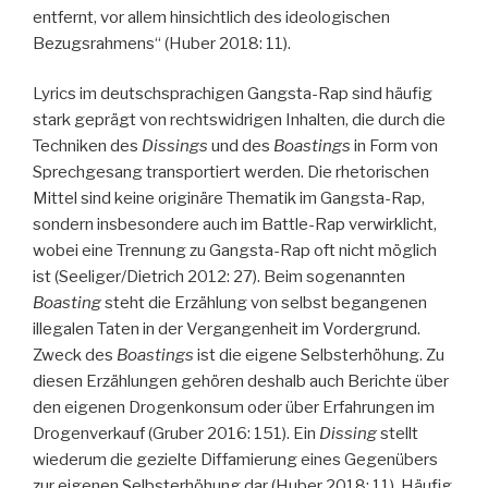
entfernt, vor allem hinsichtlich des ideologischen
Bezugsrahmens“ (Huber 2018: 11).
Lyrics im deutschsprachigen Gangsta-Rap sind häufig
stark geprägt von rechtswidrigen Inhalten, die durch die
Techniken des
Dissings
und des
Boastings
in Form von
Sprechgesang transportiert werden. Die rhetorischen
Mittel sind keine originäre Thematik im Gangsta-Rap,
sondern insbesondere auch im Battle-Rap verwirklicht,
wobei eine Trennung zu Gangsta-Rap oft nicht möglich
ist (Seeliger/Dietrich 2012: 27). Beim sogenannten
Boasting
steht die Erzählung von selbst begangenen
illegalen Taten in der Vergangenheit im Vordergrund.
Zweck des
Boastings
ist die eigene Selbsterhöhung. Zu
diesen Erzählungen gehören deshalb auch Berichte über
den eigenen Drogenkonsum oder über Erfahrungen im
Drogenverkauf (Gruber 2016: 151). Ein
Dissing
stellt
wiederum die gezielte Diffamierung eines Gegenübers
zur eigenen Selbsterhöhung dar (Huber 2018: 11). Häufig