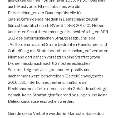
auswirken können“ (Strohmayer 2019: Rz 50). Das kann
auch Musik oder Filme umfassen, wie die
Entscheidungen der Bundesprüfstelle für
jugendgefährdende Medien in Deutschland zeigen
(jüngst bestätigt durch BVerfG 1 BvR 201/20). Neben
konkreten Schutzbestimmungen ist schließlich gemäß §
282 des österreichischen Strafgesetzbuchs jede
„Aufforderung zu mit Strafe bedrohten Handlungen und
Gutheißung mit Strafe bedrohter Handlungen“ verboten.
Niemand darf danach vorsätzlich eine Straftat (etwa
Drogenmissbrauch nach § 27 österreichisches
Suchtmittelgesetz) als „besonders positiv und
nachahmenswert“ beschreiben (Bertel/Schweighofer
2016: 185). Bei konsequenter Einhaltung der
Rechtsnormen dürfte demnach kein Gebäude unbefugt
bemalt, keine Straftat glorifizierend besungen und keine
Beleidigung ausgesprochen werden.
Gerade diese Verbote werden im Gangsta-Rap jedoch