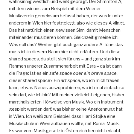
wahnsinnig westlich und weiß geprägt. Der Stimmton A,
mit dem wir uns zum Beispiel mit dem Wiener
Musikverein gemeinsam befasst haben, der wurde unter
anderem in Wien hier festgelegt, also wie dieses A klingt.
Das hat natürlich einen gewissen Sinn, damit Menschen
miteinander musizieren können. Gleichzeitig meine ich:
Was soll das? Weil es gibt auch ganz andere A-Töne, das
muss ich in diesem Raum hier nicht erläutern. Und diese
shared spaces, da stellt sich für uns – und ganz stark im
Rahmen unserer Zusammenarbeit mit Esra – da ist dann
die Frage: Ist es ein
safe space oder ein brave space
,
dieser shared space? Ein
art space
, wo ich mich trauen
kann, etwas Neues auszuprobieren, wo ich mal einfach so
sein darf, wie ich bin? Mit meiner vielleicht eigenen, bisher
marginalisierten Hörweise von Musik. Wo ein Instrument
gespielt werden darf, was bisher keine Anerkennung hat
in Wien. Ich weiß zum Beispiel, dass Harri Stojka eine
Musikschule in Wien aufbauen wollte, mit Roma-Musik.
Es war vom Musikgesetz in Österreich her nicht erlaubt,