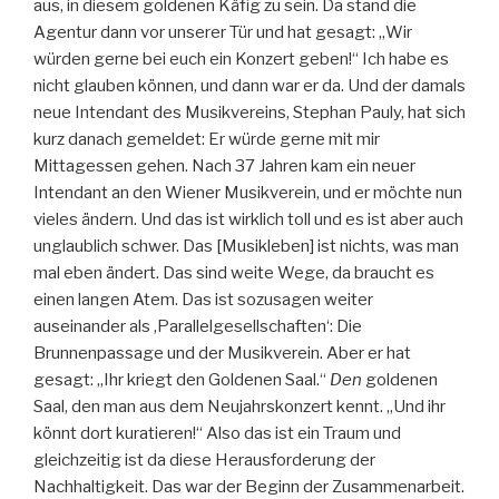
aus, in diesem goldenen Käfig zu sein. Da stand die
Agentur dann vor unserer Tür und hat gesagt: „Wir
würden gerne bei euch ein Konzert geben!“ Ich habe es
nicht glauben können, und dann war er da. Und der damals
neue Intendant des Musikvereins, Stephan Pauly, hat sich
kurz danach gemeldet: Er würde gerne mit mir
Mittagessen gehen. Nach 37 Jahren kam ein neuer
Intendant an den Wiener Musikverein, und er möchte nun
vieles ändern. Und das ist wirklich toll und es ist aber auch
unglaublich schwer. Das [Musikleben] ist nichts, was man
mal eben ändert. Das sind weite Wege, da braucht es
einen langen Atem. Das ist sozusagen weiter
auseinander als ‚Parallelgesellschaften‘: Die
Brunnenpassage und der Musikverein. Aber er hat
gesagt: „Ihr kriegt den Goldenen Saal.“
Den
goldenen
Saal, den man aus dem Neujahrskonzert kennt. „Und ihr
könnt dort kuratieren!“ Also das ist ein Traum und
gleichzeitig ist da diese Herausforderung der
Nachhaltigkeit. Das war der Beginn der Zusammenarbeit.